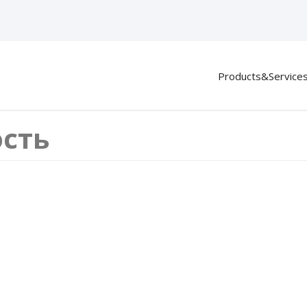
Products&Service
ость