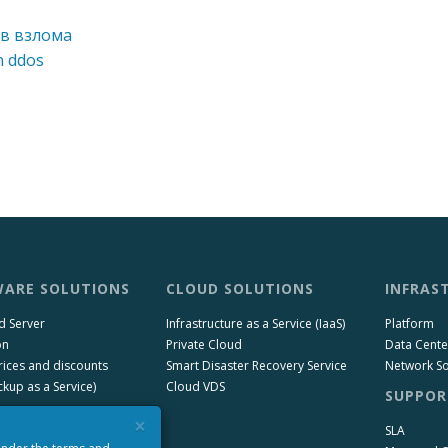
ов взлома
n ddos
ARE SOLUTIONS
CLOUD SOLUTIONS
INFRAS
d Server
Infrastructure as a Service (IaaS)
Platform
on
Private Cloud
Data Cente
rices and discounts
Smart Disaster Recovery Service
Network So
kup as a Service)
Cloud VDS
SUPPOR
×
SLA