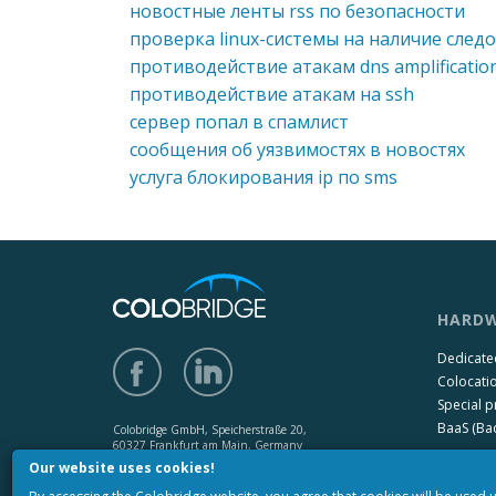
новостные ленты rss по безопасности
проверка linux-системы на наличие след
противодействие атакам dns amplificatio
противодействие атакам на ssh
сервер попал в спамлист
сообщения об уязвимостях в новостях
услуга блокирования ip по sms
HARDW
Dedicate
Colocati
Special p
BaaS (Bac
Colobridge GmbH, Speicherstraße 20,
60327 Frankfurt am Main, Germany
Our website uses cookies!
Handelsregister: Amtsgericht
Frankfurt am Main HRB 142650,