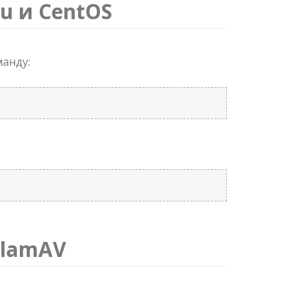
u и CentOS
анду:
ClamAV