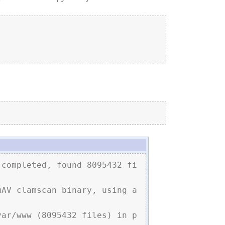
 completed, found 8095432 fi
mAV clamscan binary, using a
var/www (8095432 files) in p