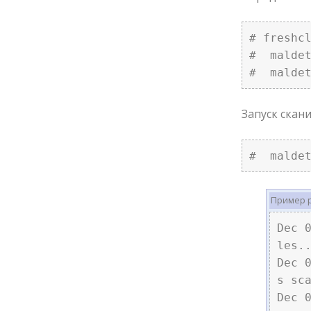
# freshcl
#  maldet
#  malde
Запуск скан
#  malde
Пример р
Dec 
les..
Dec 
s sca
Dec 