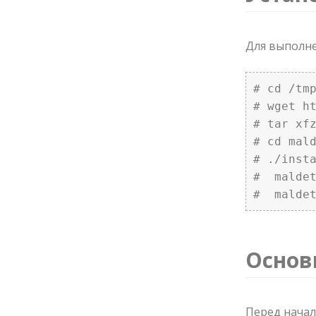
Для выполне
# cd /tmp
# wget ht
# tar xfz
# cd mald
# ./insta
#  maldet
#  malde
Основ
Перед начал