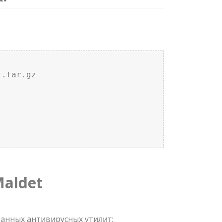
.tar.gz

aldet
анных антивирусных утилит: