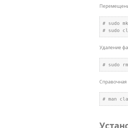
Перемещение
# sudo mk
# sudo c
Удаление фа
# sudo r
Справочная 
# man cl
Устано