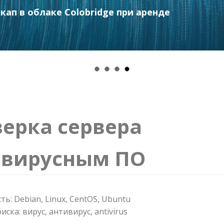
ап в облаке Colobridge при аренде
ерка сервера
ивирусным ПО
ь: Debian, Linux, CentOS, Ubuntu
иска: вирус, антивирус, antivirus