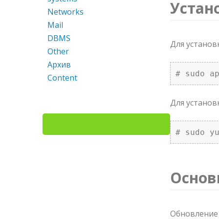
Устан
Networks
Mail
DBMS
Для установ
Other
Архив
# sudo a
Content
Для установ
# sudo y
Основ
Обновление 