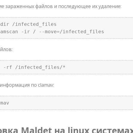
 зараженных файлов и последующее их удаление:
dir /infected_files

lamscan -ir / --move=/infected_files 
йлов:
m -rf /infected_files/* 
информация по clamav:
amav 
вка Maldet на linux системах