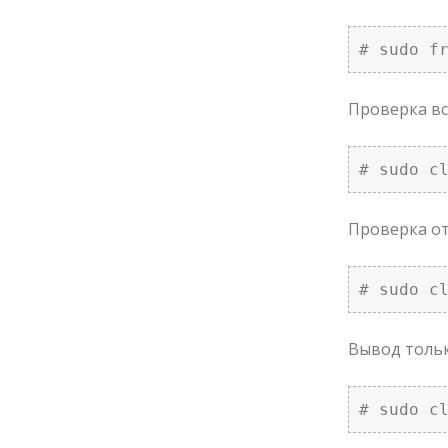
# sudo f
Проверка вс
# sudo c
Проверка от
# sudo c
Вывод тольк
# sudo c