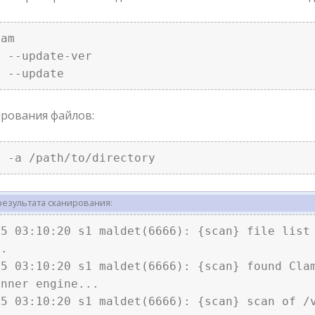
am

 --update-ver

t --update
ирования файлов:
t -a /path/to/directory 
езультата сканирования:
05 03:10:20 s1 maldet(6666): {scan} file list
.

05 03:10:20 s1 maldet(6666): {scan} found Cla
nner engine...

05 03:10:20 s1 maldet(6666): {scan} scan of /