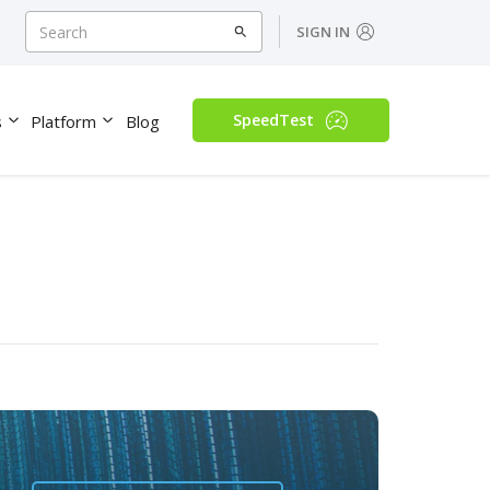
SIGN IN
SpeedTest
s
Platform
Blog