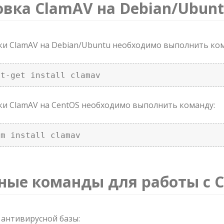
овка ClamAV на Debian/Ubunt
ки ClamAV на Debian/Ubuntu необходимо выполнить ком
pt-get install clamav 
ки ClamAV на CentOS необходимо выполнить команду:
um install clamav 
ные команды для работы с 
антивирусной базы: