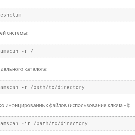
reshclam 
ей системы:
lamscan -r / 
дельного каталога:
lamscan -r /path/to/directory 
о инфицированных файлов (использование ключа –i):
lamscan -ir /path/to/directory 