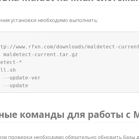
ния установки необходимо выполнить:


tp://www.rfxn.com/downloads/maldetect-current
 maldetect-current.tar.gz

etect-*

ll.sh

 --update-ver

t --update 
ные команды для работы с M
ом проверки необходимо обязательно обновить базы д