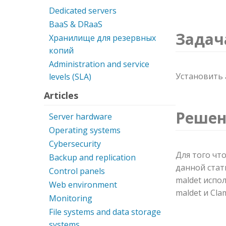
Dedicated servers
BaaS & DRaaS
Задач
Хранилище для резервных
копий
Administration and service
Установить 
levels (SLA)
Articles
Решен
Server hardware
Operating systems
Cybersecurity
Для того чт
Backup and replication
данной стат
Control panels
maldet испо
Web environment
maldet и Cla
Monitoring
File systems and data storage
systems