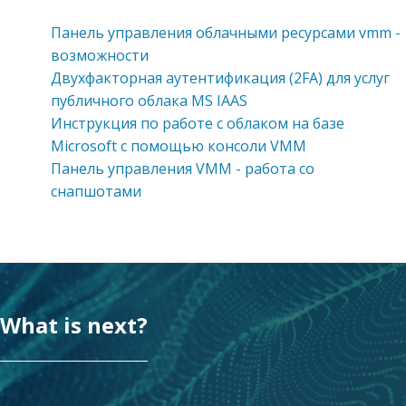
Панель управления облачными ресурсами vmm -
возможности
Двухфакторная аутентификация (2FA) для услуг
публичного облака MS IAAS
Инструкция по работе с облаком на базе
Microsoft с помощью консоли VMM
Панель управления VMM - работа со
снапшотами
What is next?