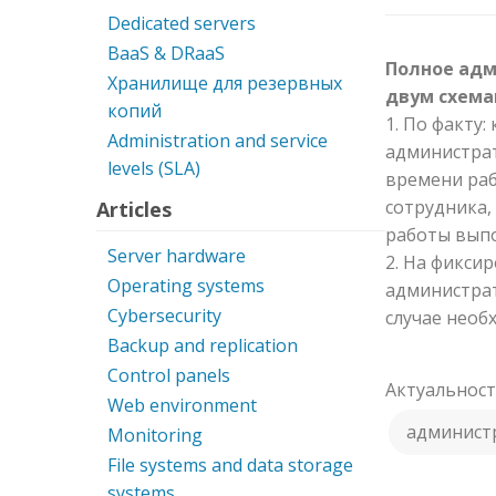
Dedicated servers
BaaS & DRaaS
Полное адм
Хранилище для резервных
двум схема
копий
1. По факту:
Administration and service
администрат
levels (SLA)
времени раб
сотрудника,
Articles
работы выпо
Server hardware
2. На фикси
Operating systems
администрато
Cybersecurity
случае необ
Backup and replication
Control panels
Актуальность
Web environment
админист
Monitoring
File systems and data storage
systems