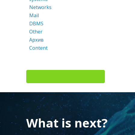
Networks
Mail
DBMS
Other
Архив
Content
What is next?