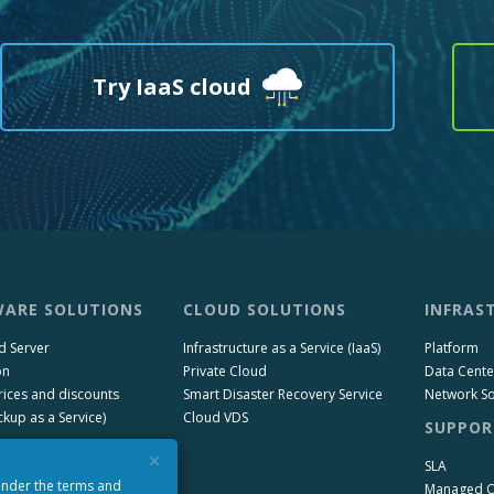
Try IaaS cloud
ARE SOLUTIONS
CLOUD SOLUTIONS
INFRAS
d Server
Infrastructure as a Service (IaaS)
Platform
on
Private Cloud
Data Cente
rices and discounts
Smart Disaster Recovery Service
Network So
kup as a Service)
Cloud VDS
SUPPOR
×
SLA
 under the terms and
Managed 