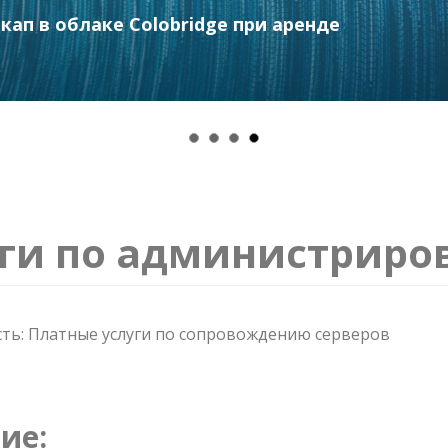
ап в облаке Colobridge при аренде
ги по администриро
ь: Платные услуги по сопровождению серверов
ие: