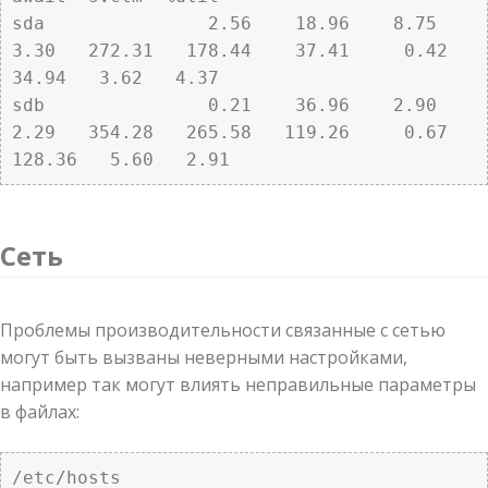
sda               2.56    18.96    8.75    
3.30   272.31   178.44    37.41     0.42   
34.94   3.62   4.37

sdb               0.21    36.96    2.90    
2.29   354.28   265.58   119.26     0.67  
128.36   5.60   2.91
Сеть
Проблемы производительности связанные с сетью
могут быть вызваны неверными настройками,
например так могут влиять неправильные параметры
в файлах:
/etc/hosts 
