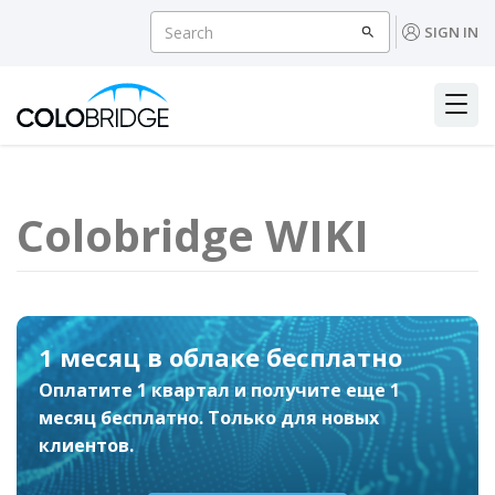
SIGN IN
Colobridge WIKI
Экономия до 24% при
предоплате облака
Скидка 7% на размещение в облаке при
предоплате на 6 месяцев, 12% — на 1 год,
24% — на 2 года