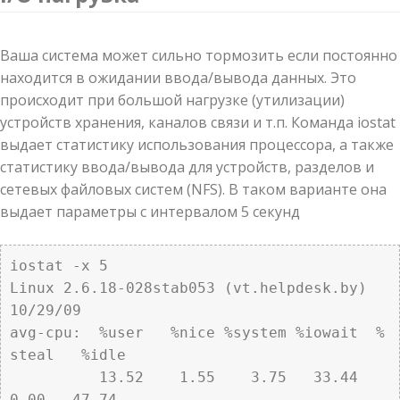
Ваша система может сильно тормозить если постоянно
находится в ожидании ввода/вывода данных. Это
происходит при большой нагрузке (утилизации)
устройств хранения, каналов связи и т.п. Команда iostat
выдает статистику использования процессора, а также
статистику ввода/вывода для устройств, разделов и
сетевых файловых систем (NFS). В таком варианте она
выдает параметры с интервалом 5 секунд
iostat -x 5

Linux 2.6.18-028stab053 (vt.helpdesk.by)        
10/29/09

avg-cpu:  %user   %nice %system %iowait  %
steal   %idle

          13.52    1.55    3.75   33.44    
0.00   47.74
