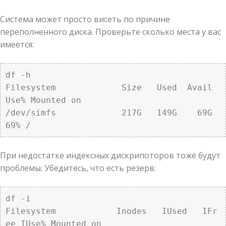
Система может просто висеть по причине
переполненного диска. Проверьте сколько места у вас
имеется:
df -h

Filesystem             Size   Used  Avail 
Use% Mounted on

/dev/simfs             217G   149G    69G  
69% /
При недостатке индексных дискрипоторов тоже будут
проблемы. Убедитесь, что есть резерв:
df -i

Filesystem            Inodes   IUsed   IFr
ee IUse% Mounted on
