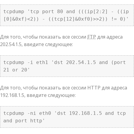
tcpdump 'tcp port 80 and (((ip[2:2] - ((ip
[0]&0xf)<2)) - ((tcp[12]&0xf0)>>2)) != 0)'
Для того, чтобы показать все сессии
FTP
для адреса
202.54.1.5, введите следующее:
tcpdump -i eth1 'dst 202.54.1.5 and (port 
21 or 20'
Для того, чтобы показать все сессии HTTP для адреса
192.168.1.5, введите следующее:
tcpdump -ni eth0 'dst 192.168.1.5 and tcp 
and port http'