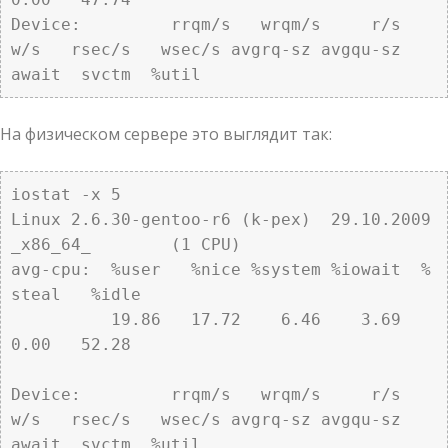
Device:         rrqm/s   wrqm/s     r/s     
w/s   rsec/s   wsec/s avgrq-sz avgqu-sz   
await  svctm  %util
На физическом сервере это выглядит так:
iostat -x 5

Linux 2.6.30-gentoo-r6 (k-pex)  29.10.2009      
_x86_64_        (1 CPU)

avg-cpu:  %user   %nice %system %iowait  %
steal   %idle

          19.86   17.72    6.46    3.69    
0.00   52.28

Device:         rrqm/s   wrqm/s     r/s     
w/s   rsec/s   wsec/s avgrq-sz avgqu-sz   
await  svctm  %util
