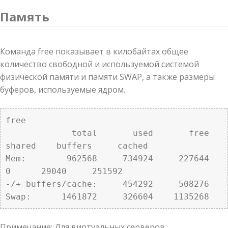
Память
Команда free показывает в килобайтах общее
количество свободной и используемой системой
физической памяти и памяти SWAP, а также размеры
буферов, используемые ядром.
free

             total       used       free     
shared    buffers     cached

Mem:        962568     734924     227644          
0      29040     251592

-/+ buffers/cache:     454292     508276

Swap:      1461872     326604    1135268
Примечание: Для виртуальных серверов