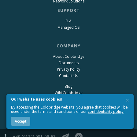
Network Solutions
SUPPORT
SLA
Managed OS
COMPANY
About Colobridge
Documents
Privacy Policy
Contact Us
Blog
Wiki Colobridge
×
Our website uses cookies!
By accessing the Colobridge website, you agree that cookies will be
used under the terms and conditions of our
confidentiality policy
.
Accept
+49 (6172) 981-99-67