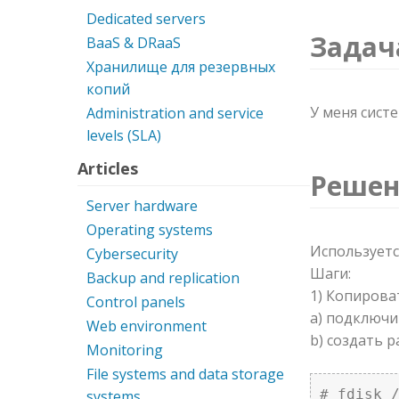
Dedicated servers
Задач
BaaS & DRaaS
Хранилище для резервных
копий
У меня сист
Administration and service
levels (SLA)
Articles
Решен
Server hardware
Operating systems
Используется
Cybersecurity
Шаги:
Backup and replication
1) Копирова
Control panels
a) подключи
Web environment
b) создать р
Monitoring
File systems and data storage
# fdisk 
systems