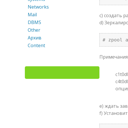
Networks
Mail
c) создать 
DBMS
d) Зеркалир
Other
Архив
# zpool 
Content
Примечания
c1t0d
c4t0d
опция
e) ждать за
f) Установи