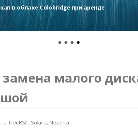
е еще 1 месяц бесплатно. Только для новых
ап в облаке Colobridge при аренде
и замена малого диск
ьшой
: FreeBSD, Solaris, Nexenta