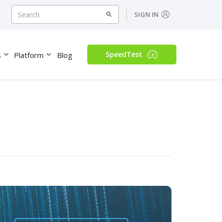
SIGN IN
SpeedTest
s
Platform
Blog