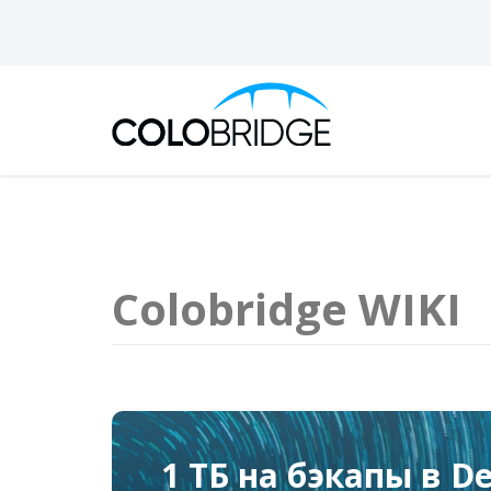
Colobridge WIKI
1 месяц в облаке б
1 ТБ на бэкапы в De