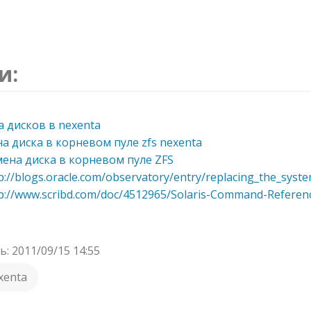
и:
 дисков в nexenta
а диска в корневом пуле zfs nexenta
ена диска в корневом пуле ZFS
p://blogs.oracle.com/observatory/entry/replacing_the_sys
p://www.scribd.com/doc/4512965/Solaris-Command-Referen
: 2011/09/15 14:55
xenta