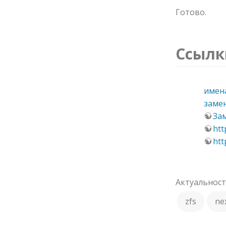
Готово.
Ссылк
имена
замен
Зам
htt
htt
Актуальность
zfs
ne