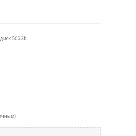
 диск 500Gb
зочным)