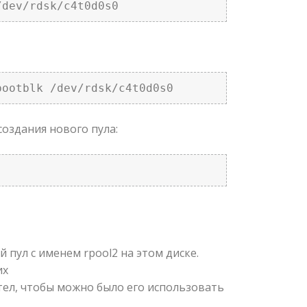
/dev/rdsk/c4t0d0s0
bootblk /dev/rdsk/c4t0d0s0
создания нового пула:
й пул с именем rpool2 на этом диске.
их
тел, чтобы можно было его использовать