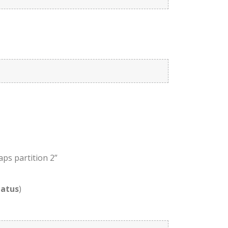
ps partition 2”
tatus
)