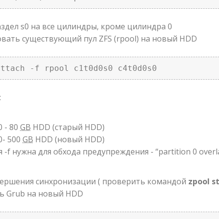
раздел s0 на все цилиндры, кроме цилиндра 0
овать существующий пул ZFS (rpool) на новый HDD
attach -f rpool c1t0d0s0 c4t0d0s0
:
0 - 80
GB
HDD (старый HDD)
0- 500
GB
HDD (новый HDD)
 -f нужна для обхода предупреждения - “partition 0 overla
вершения синхронизации ( проверить командой
zpool s
ть Grub на новый HDD