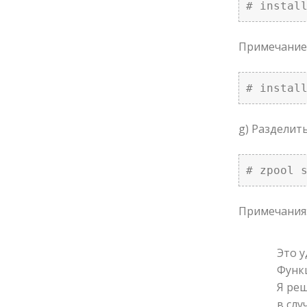
# instal
Примечание:
# instal
g) Разделит
# zpool 
Примечания
Это у
Функ
Я реш
в сл