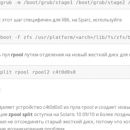
lgrub -m /boot/grub/stage1 /boot/grub/stage2 
 этот шаг специфичен для X86, на Sparc, используйте
lboot -F zfs /usr/platform/<arch>/lib/fs/zfs/
ь пул
rpool
путем отделения на новый жесткий диск для 
split rpool rpool2 c4t0d0s0
:
даляет устройство c4t0d0s0 из пула rpool и создает новы
ция
zpool split
оступна на Solaris 10 09/10 и более поздн
ил не отсоединять старый жесткий диск, потому что хо
учае возникновения проблем