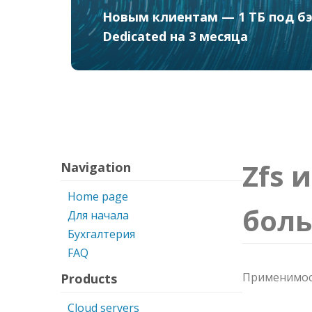
Оплатите 1 квартал и получит
Новым клиентам — 1 ТБ под бэк
клиентов.
Dedicated на 3 месяца
Zfs 
Navigation
Home page
бол
Для начала
Бухгалтерия
FAQ
Применимость
Products
Cloud servers