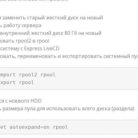
и заменить старый жесткий диск на новый
ь работу сервера
 внутренний жесткий диск 80 Гб на новый
овать rpool2 в rpool
 систему с Express LiveCD
овать, переименовать и экспортировать системный пу
mport rpool2 rpool  

export rpool         
ься с новвого HDD
ь размера пула для использовать всего диска (раздела)
set autoexpand=on rpool