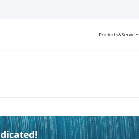
Products&Service
есплатно
dicated!