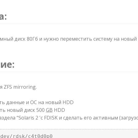
а:
емный диск 80Гб и нужно переместить систему на новый
ие:
 ZFS mirroring.
ть данные и ОС на новый HDD
ть новый диск 500
GB
HDD
аздела “Solaris 2 'с FDISK и сделать его активным (загру
/dev/rdsk/c4t0d0p0