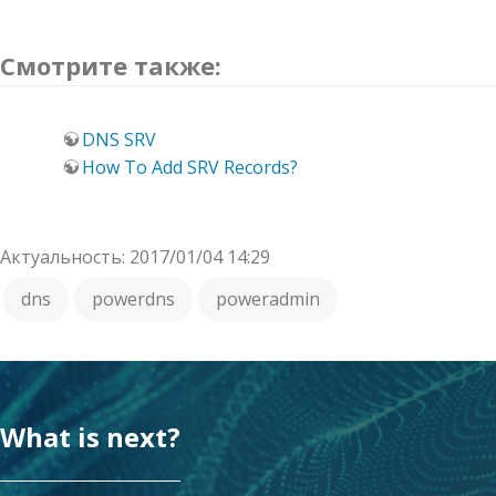
Смотрите также:
DNS SRV
How To Add SRV Records?
Актуальность: 2017/01/04 14:29
dns
powerdns
poweradmin
What is next?