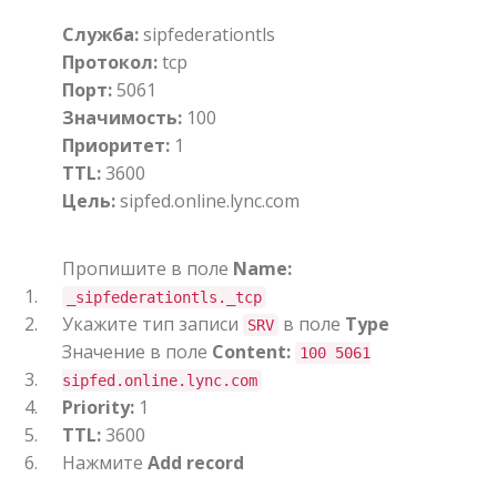
Служба:
sipfederationtls
Протокол:
tcp
Порт:
5061
Значимость:
100
Приоритет:
1
TTL:
3600
Цель:
sipfed.online.lync.com
Пропишите в поле
Name:
_sipfederationtls._tcp
Укажите тип записи
в поле
Type
SRV
Значение в поле
Content:
100 5061
sipfed.online.lync.com
Priority:
1
TTL:
3600
Нажмите
Add record