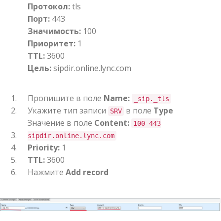
Протокол:
tls
Порт:
443
Значимость:
100
Приоритет:
1
TTL:
3600
Цель:
sipdir.online.lync.com
Пропишите в поле
Name:
_sip._tls
Укажите тип записи
в поле
Type
SRV
Значение в поле
Content:
100 443
sipdir.online.lync.com
Priority:
1
TTL:
3600
Нажмите
Add record