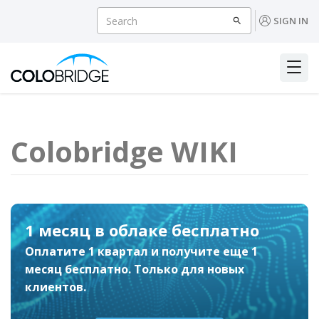
SIGN IN
Colobridge WIKI
1 месяц в облаке бесплатно
Экономия до 24% при
Оплатите 1 квартал и получите еще 1
предоплате облака
месяц бесплатно. Только для новых
Скидка 7% на размещение в облаке при
клиентов.
предоплате на 6 месяцев, 12% — на 1 год,
24% — на 2 года