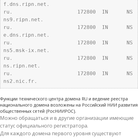
f.dns.ripn.net.

ru.			172800	IN	NS	
ns9.ripn.net.

ru.			172800	IN	NS	
e.dns.ripn.net.

ru.			172800	IN	NS	
ns5.msk-ix.net.

ru.			172800	IN	NS	
ns.ripn.net.

ru.			172800	IN	NS	
ns2.nic.fr. 
Функции технического центра домена RU и ведение реестра
национального домена возложены на Российский НИИ развития
общественных сетей (РосНИИРОС).
Можно обращаться и в другие организации имеющие
статус официального регистратора.
Для каждого домена первого уровня существуют