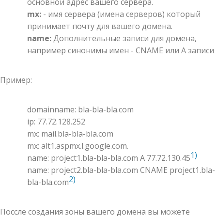
основной адрес вашего сервера.
mx:
- имя сервера (имена серверов) который
принимает почту для вашего домена.
name:
Дополнительные записи для домена,
например синонимы имен - CNAME или A записи
Пример:
domainname: bla-bla-bla.com
ip: 77.72.128.252
mx: mail.bla-bla-bla.com
mx: alt1.aspmx.l.google.com.
1)
name: project1.bla-bla-bla.com A 77.72.130.45
name: project2.bla-bla-bla.com CNAME project1.bla-
2)
bla-bla.com
Поссле создания зоны вашего домена вы можете